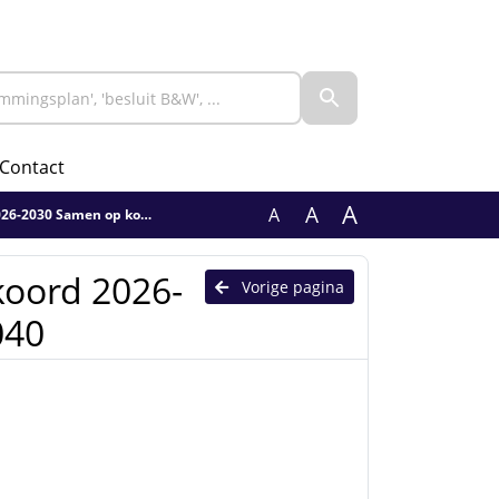
Contact
A
A
A
amen op koers richting 2040
koord 2026-
Vorige pagina
040