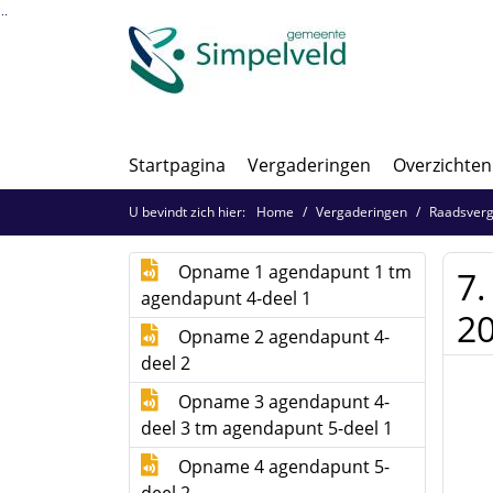
Ga naar de inhoud van deze pagina
Ga naar het zoeken
Ga naar het menu
Startpagina
Vergaderingen
Overzichten
U bevindt zich hier:
Home
Vergaderingen
Raadsverg
Opname 1 agendapunt 1 tm
7.
agendapunt 4-deel 1
20
Opname 2 agendapunt 4-
deel 2
Opname 3 agendapunt 4-
deel 3 tm agendapunt 5-deel 1
Opname 4 agendapunt 5-