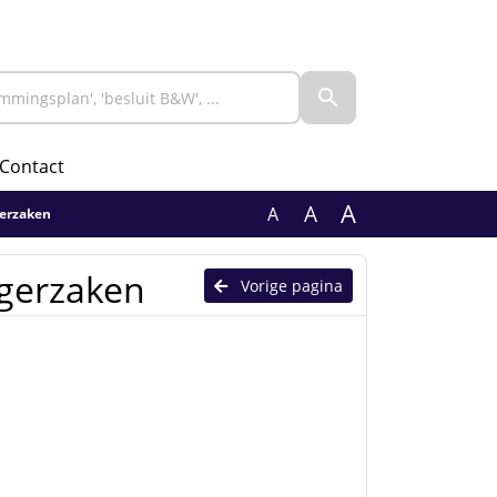
Contact
A
A
A
gerzaken
rgerzaken
Vorige pagina