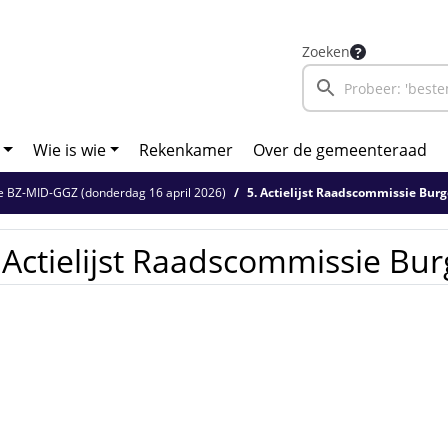
Zoeken
Wie is wie
Rekenkamer
Over de gemeenteraad
 BZ-MID-GGZ (donderdag 16 april 2026)
5. Actielijst Raadscommissie Bur
 Actielijst Raadscommissie Bu