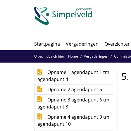
Ga naar de inhoud van deze pagina
Ga naar het zoeken
Ga naar het menu
Startpagina
Vergaderingen
Overzichten
U bevindt zich hier:
Home
Vergaderingen
Commissie
Opname 1 agendapunt 1 tm
5.
agendapunt 4
Opname 2 agendapunt 5
Opname 3 agendapunt 6 tm
agendapunt 8
Opname 4 agendapunt 9 tm
agendapunt 10