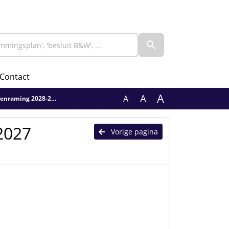
Contact
A
A
A
nraming 2028-2030
2027
Vorige pagina