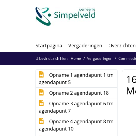
Ga naar de inhoud van deze pagina
Ga naar het zoeken
Ga naar het menu
Startpagina
Vergaderingen
Overzichten
U bevindt zich hier:
Home
Vergaderingen
Commissie
Opname 1 agendapunt 1 tm
16
agendapunt 5
M
Opname 2 agendapunt 18
Opname 3 agendapunt 6 tm
agendapunt 7
Opname 4 agendapunt 8 tm
agendapunt 10