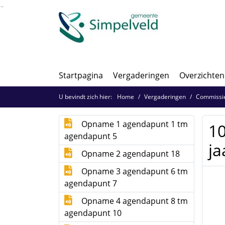
Ga naar de inhoud van deze pagina
Ga naar het zoeken
Ga naar het menu
Startpagina
Vergaderingen
Overzichten
U bevindt zich hier:
Home
Vergaderingen
Commissie
Opname 1 agendapunt 1 tm
10
agendapunt 5
j
Opname 2 agendapunt 18
Opname 3 agendapunt 6 tm
agendapunt 7
Opname 4 agendapunt 8 tm
agendapunt 10