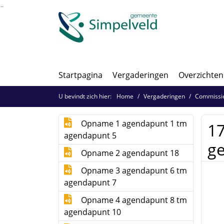
Ga naar de inhoud van deze pagina
Ga naar het zoeken
Ga naar het menu
Startpagina
Vergaderingen
Overzichten
U bevindt zich hier:
Home
Vergaderingen
Commissie
Opname 1 agendapunt 1 tm
17
agendapunt 5
ge
Opname 2 agendapunt 18
Opname 3 agendapunt 6 tm
agendapunt 7
Opname 4 agendapunt 8 tm
agendapunt 10