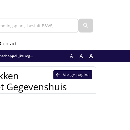
Contact
A
A
A
geling Het Gegevenshuis
ukken
Vorige pagina
et Gegevenshuis