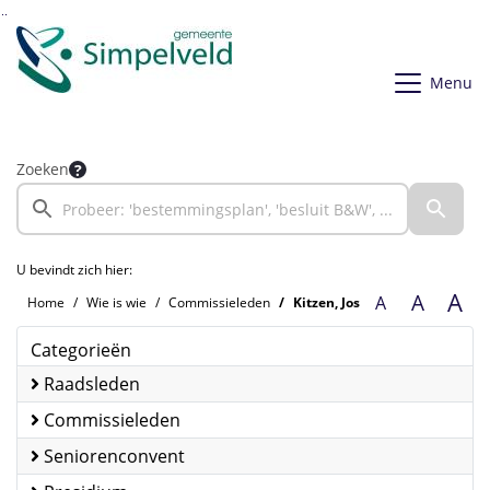
Ga naar de inhoud van deze pagina
Ga naar het zoeken
Ga naar het menu
Menu
Zoeken
U bevindt zich hier:
A
A
A
Home
Wie is wie
Commissieleden
Kitzen, Jos
Categorieën
Raadsleden
Commissieleden
Seniorenconvent