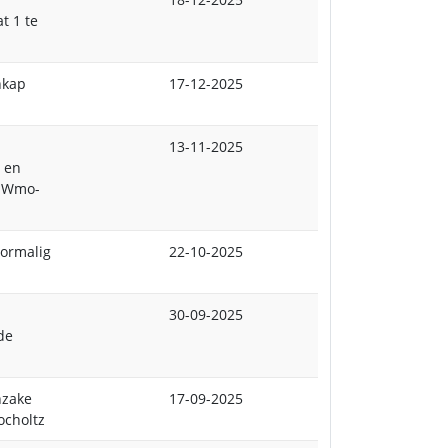
t 1 te
nkap
17-12-2025
13-11-2025
e en
t Wmo-
oormalig
22-10-2025
30-09-2025
de
nzake
17-09-2025
ocholtz