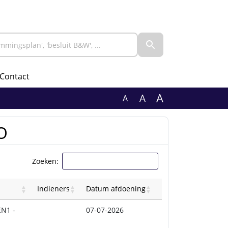
Contact
A
A
A
vO
Zoeken:
Indieners
Datum afdoening
EN1 -
07-07-2026