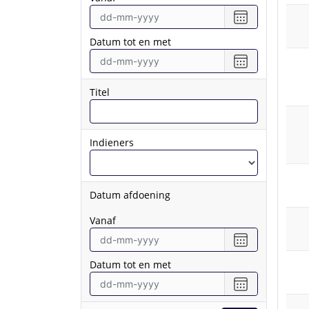
Selecteer
een
Datum tot en met
datum
vanaf
Selecteer
een
datum
Titel
tot
en
met
Indieners
Datum afdoening
vanaf
Selecteer
een
Datum tot en met
datum
vanaf
Selecteer
een
datum