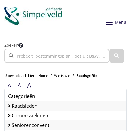
Ga naar de inhoud van deze pagina
Ga naar het zoeken
Ga naar het menu
Menu
Zoeken
U bevindt zich hier:
Home
Wie is wie
Raadsgriffie
A
A
A
Categorieën
Raadsleden
Commissieleden
Seniorenconvent