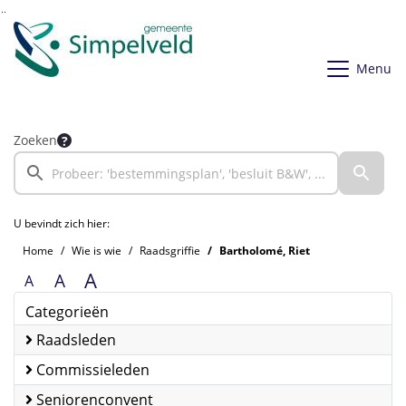
Ga naar de inhoud van deze pagina
Ga naar het zoeken
Ga naar het menu
Menu
Zoeken
U bevindt zich hier:
Home
Wie is wie
Raadsgriffie
Bartholomé, Riet
A
A
A
Categorieën
Raadsleden
Commissieleden
Seniorenconvent