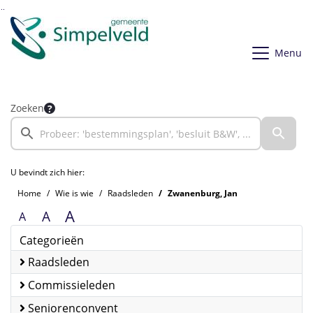
Ga naar de inhoud van deze pagina
Ga naar het zoeken
Ga naar het menu
Menu
Zoeken
U bevindt zich hier:
Home
Wie is wie
Raadsleden
Zwanenburg, Jan
A
A
A
Categorieën
Raadsleden
Commissieleden
Seniorenconvent