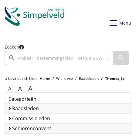
Ga naar de inhoud van deze pagina
Ga naar het zoeken
Ga naar het menu
Menu
Zoeken
U bevindt zich hier:
Home
Wie is wie
Raadsleden
Thomas, Jo
A
A
A
Categorieën
Raadsleden
Commissieleden
Seniorenconvent