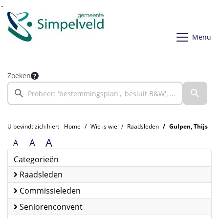
Ga naar de inhoud van deze pagina
Ga naar het zoeken
Ga naar het menu
Menu
Zoeken
U bevindt zich hier:
Home
Wie is wie
Raadsleden
Gulpen, Thijs
A
A
A
Categorieën
Raadsleden
Commissieleden
Seniorenconvent