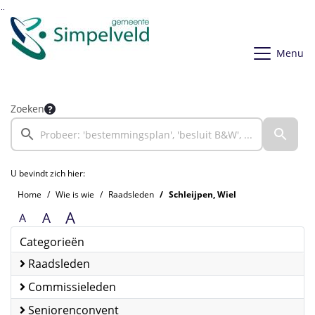
Ga naar de inhoud van deze pagina
Ga naar het zoeken
Ga naar het menu
Menu
Zoeken
U bevindt zich hier:
Home
Wie is wie
Raadsleden
Schleijpen, Wiel
A
A
A
Categorieën
Raadsleden
Commissieleden
Seniorenconvent