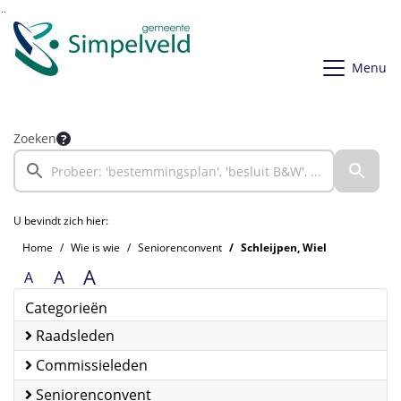
Ga naar de inhoud van deze pagina
Ga naar het zoeken
Ga naar het menu
Menu
Zoeken
U bevindt zich hier:
Home
Wie is wie
Seniorenconvent
Schleijpen, Wiel
A
A
A
Categorieën
Raadsleden
Commissieleden
Seniorenconvent