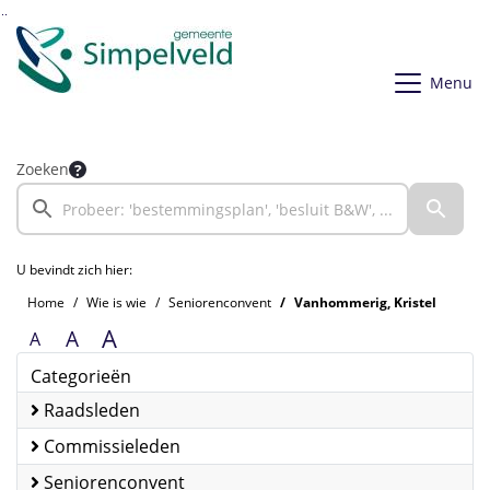
Ga naar de inhoud van deze pagina
Ga naar het zoeken
Ga naar het menu
Menu
Zoeken
U bevindt zich hier:
Home
Wie is wie
Seniorenconvent
Vanhommerig, Kristel
A
A
A
Categorieën
Raadsleden
Commissieleden
Seniorenconvent