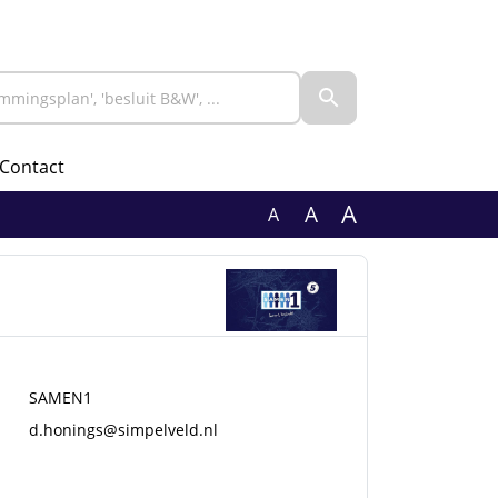
Contact
A
A
A
SAMEN1
d.honings@simpelveld.nl