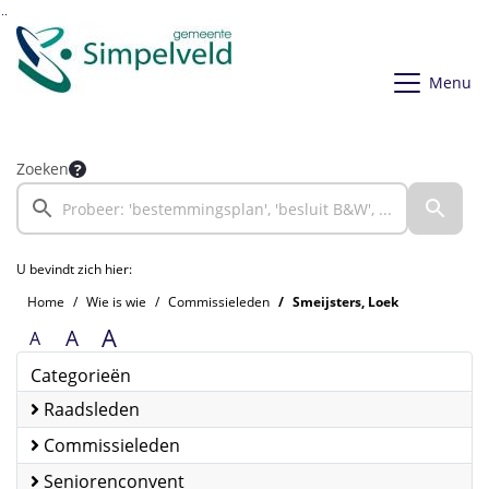
Ga naar de inhoud van deze pagina
Ga naar het zoeken
Ga naar het menu
Menu
Zoeken
U bevindt zich hier:
Home
Wie is wie
Commissieleden
Smeijsters, Loek
A
A
A
Categorieën
Raadsleden
Commissieleden
Seniorenconvent