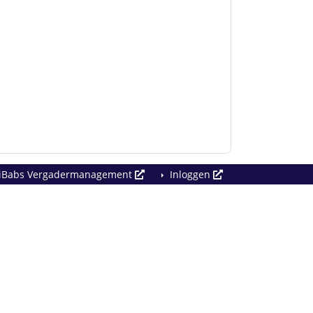
iBabs Vergadermanagement
Inloggen