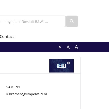
Contact
A
A
A
SAMEN1
k.bremen@simpelveld.nl