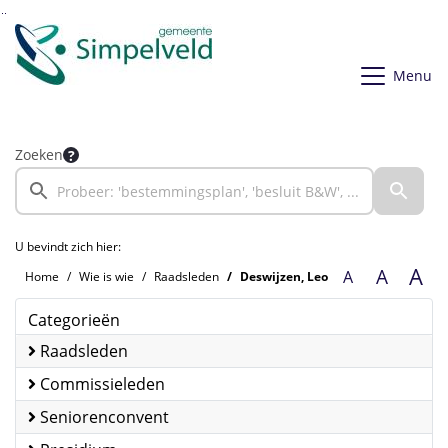
Ga naar de inhoud van deze pagina
Ga naar het zoeken
Ga naar het menu
Menu
Zoeken
U bevindt zich hier:
A
A
A
Home
Wie is wie
Raadsleden
Deswijzen, Leo
Categorieën
Raadsleden
Commissieleden
Seniorenconvent