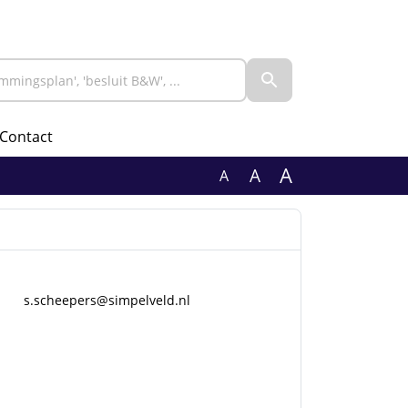
Contact
A
A
A
s.scheepers@simpelveld.nl