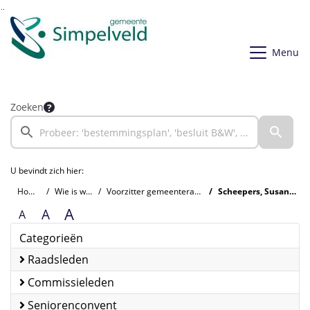
Ga naar de inhoud van deze pagina
Ga naar het zoeken
Ga naar het menu
Menu
Zoeken
U bevindt zich hier:
Home
Wie is wie
Voorzitter gemeenteraad
Scheepers, Susanne
A
A
A
Categorieën
Raadsleden
Commissieleden
Seniorenconvent