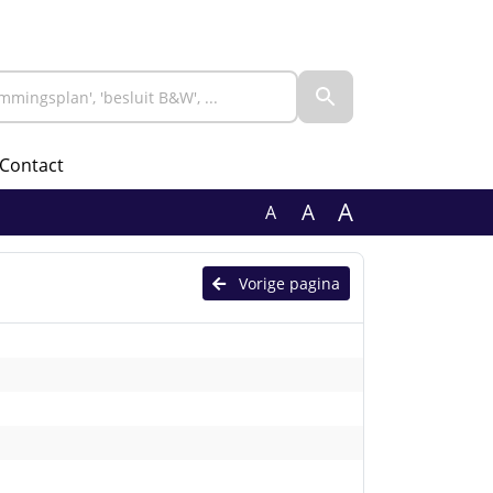
Contact
A
A
A
Vorige pagina