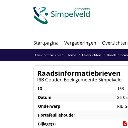
Ga naar de inhoud van deze pagina
Ga naar het zoeken
Ga naar het menu
Startpagina
Vergaderingen
Overzichten
U bevindt zich hier:
Home
Overzichten
Raadsinforma
Raadsinformatiebrieven
RIB Gouden Boek gemeente Simpelveld
ID
163
Datum
26-05
Onderwerp
RIB G
Portefeuillehouder
Bijlage(s)