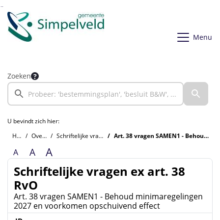
Ga naar de inhoud van deze pagina
Ga naar het zoeken
Ga naar het menu
Menu
Zoeken
U bevindt zich hier:
Home
Overzichten
Schriftelijke vragen ex art. 38 RvO
Art. 38 vragen SAMEN1 - Behoud minimaregelingen 2027 en voorkomen opschuivend effect
A
A
A
Schriftelijke vragen ex art. 38
RvO
Art. 38 vragen SAMEN1 - Behoud minimaregelingen
2027 en voorkomen opschuivend effect