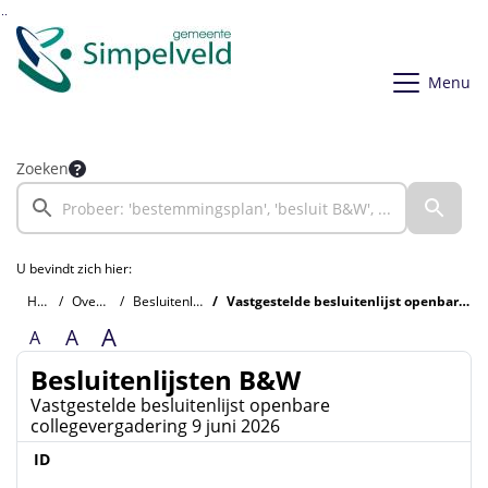
Ga naar de inhoud van deze pagina
Ga naar het zoeken
Ga naar het menu
Menu
Zoeken
U bevindt zich hier:
Home
Overzichten
Besluitenlijsten B&W
Vastgestelde besluitenlijst openbare collegevergadering 9 juni 2026
A
A
A
Besluitenlijsten B&W
Vastgestelde besluitenlijst openbare
collegevergadering 9 juni 2026
ID