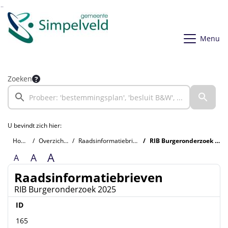
Ga naar de inhoud van deze pagina
Ga naar het zoeken
Ga naar het menu
Menu
Zoeken
U bevindt zich hier:
Home
Overzichten
Raadsinformatiebrieven
RIB Burgeronderzoek 2025
A
A
A
Raadsinformatiebrieven
RIB Burgeronderzoek 2025
ID
165