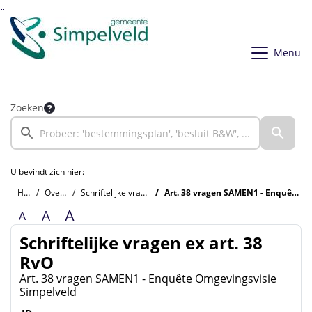
Ga naar de inhoud van deze pagina
Ga naar het zoeken
Ga naar het menu
Menu
Zoeken
U bevindt zich hier:
Home
Overzichten
Schriftelijke vragen ex art. 38 RvO
Art. 38 vragen SAMEN1 - Enquête Omgevingsvisie Simpelveld
A
A
A
Schriftelijke vragen ex art. 38
RvO
Art. 38 vragen SAMEN1 - Enquête Omgevingsvisie
Simpelveld