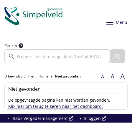
Ga naar de inhoud van deze pagina
Ga naar het zoeken
Ga naar het menu
Menu
Zoeken
A
A
A
U bevindt zich hier:
Home
Niet gevonden
Niet gevonden
De opgevraagde pagina kan niet worden gevonden.
Klik hier om terug te keren naar het dashboard.
iBabs Vergadermanagement
Inloggen