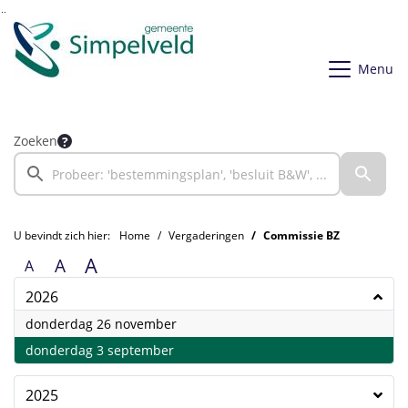
Ga naar de inhoud van deze pagina
Ga naar het zoeken
Ga naar het menu
Menu
Zoeken
U bevindt zich hier:
Home
Vergaderingen
Commissie BZ
A
A
A
2026
2026
donderdag 26 november
2026
donderdag 3 september
2025