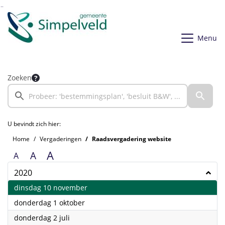
Ga naar de inhoud van deze pagina
Ga naar het zoeken
Ga naar het menu
Menu
Zoeken
U bevindt zich hier:
Home
Vergaderingen
Raadsvergadering website
A
A
A
2020
2020
dinsdag 10 november
2020
donderdag 1 oktober
2020
donderdag 2 juli