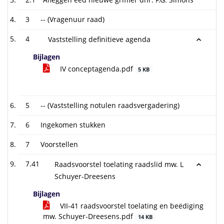
3
-- (Vragenuur raad)
4
Vaststelling definitieve agenda
Bijlagen
IV conceptagenda.pdf
5 KB
5
-- (Vaststelling notulen raadsvergadering)
6
Ingekomen stukken
7
Voorstellen
7.41
Raadsvoorstel toelating raadslid mw. L
Schuyer-Dreesens
Bijlagen
VII-41 raadsvoorstel toelating en beëdiging
mw. Schuyer-Dreesens.pdf
14 KB