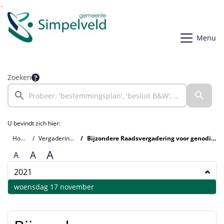
Ga naar de inhoud van deze pagina
Ga naar het zoeken
Ga naar het menu
Menu
Zoeken
U bevindt zich hier:
Home
Vergaderingen
Bijzondere Raadsvergadering voor genodigden
A
A
A
2021
2021
woensdag 17 november