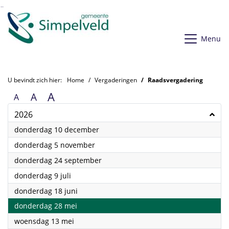
Ga naar de inhoud van deze pagina
Ga naar het zoeken
Ga naar het menu
Menu
U bevindt zich hier:
Home
Vergaderingen
Raadsvergadering
A
A
A
2026
2026
donderdag 10 december
2026
donderdag 5 november
2026
donderdag 24 september
2026
donderdag 9 juli
2026
donderdag 18 juni
2026
donderdag 28 mei
2026
woensdag 13 mei