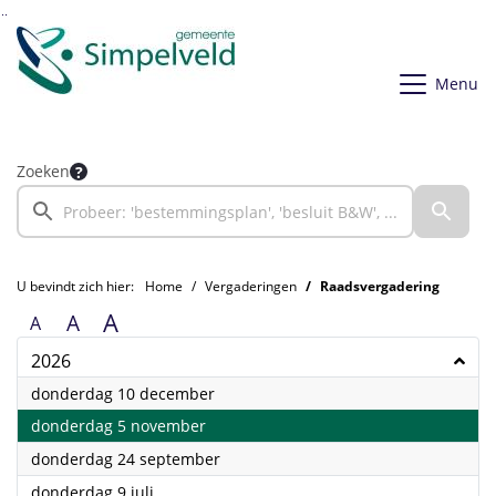
Ga naar de inhoud van deze pagina
Ga naar het zoeken
Ga naar het menu
Menu
Zoeken
U bevindt zich hier:
Home
Vergaderingen
Raadsvergadering
A
A
A
2026
2026
donderdag 10 december
2026
donderdag 5 november
2026
donderdag 24 september
2026
donderdag 9 juli